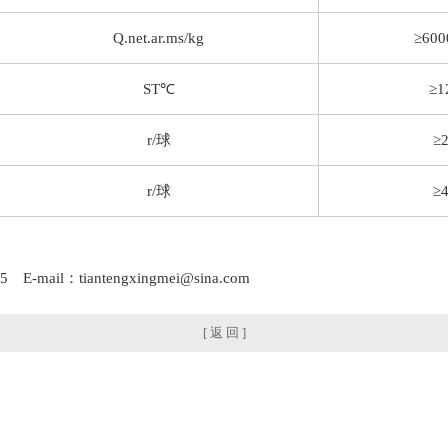
Q.net.ar.ms/kg
≥60
ST℃
≥1
r/球
≥
r/球
≥
-mail：tiantengxingmei@sina.com
[ 返 回 ]