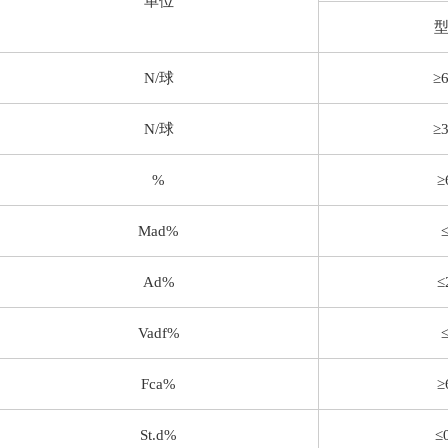
单位
N/球
≥
N/球
≥
%
≥
Mad%
Ad%
≤
Vadf%
Fca%
≥
St.d%
≤