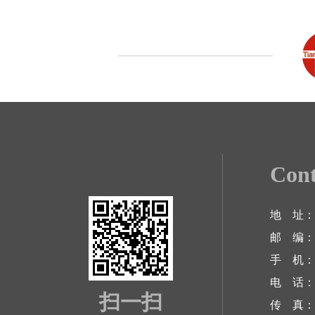
Cont
地 址：
邮 编： 2
手 机： 1
电 话： 0
扫一扫
传 真： 0