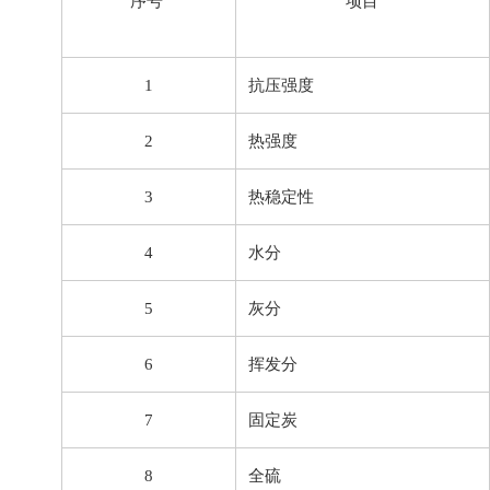
序号
项目
1
抗压强度
2
热强度
3
热稳定性
4
水分
5
灰分
6
挥发分
7
固定炭
8
全硫